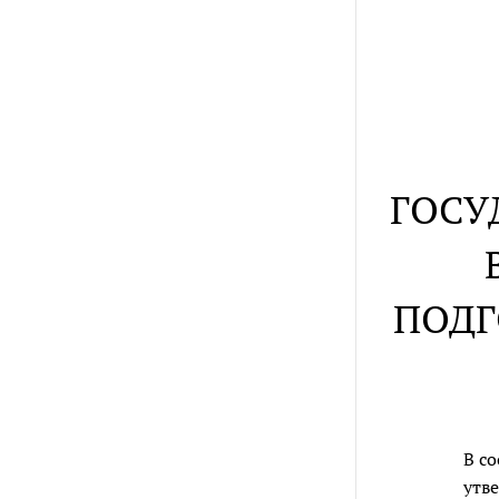
ГОСУ
ПОДГ
В с
утв