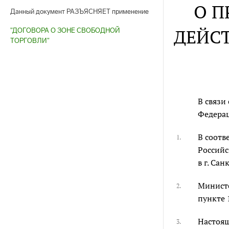
О П
Данный документ РАЗЪЯСНЯЕТ применение
ДЕЙСТ
"ДОГОВОРА О ЗОНЕ СВОБОДНОЙ
ТОРГОВЛИ"
В связи
Федерац
В соотв
1.
Российс
в г. Са
Министе
2.
пункте 
Настоящ
3.