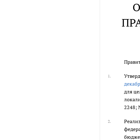
О
ПР
Правит
Утверд
1.
декабр
для це
локали
2248; N
Реали
2.
федера
бюдже