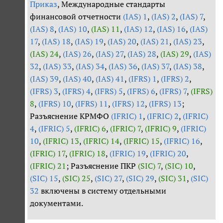
Приказ
, Международные стандарты
финансовой отчетности
(IAS) 1
,
(IAS) 2
,
(IAS) 7
,
(IAS) 8
,
(IAS) 10
,
(IAS) 11
,
(IAS) 12
,
(IAS) 16
,
(IAS)
17
,
(IAS) 18
,
(IAS) 19
,
(IAS) 20
,
(IAS) 21
,
(IAS) 23
,
(IAS) 24
,
(IAS) 26
,
(IAS) 27
,
(IAS) 28
,
(IAS) 29
,
(IAS)
32
,
(IAS) 33
,
(IAS) 34
,
(IAS) 36
,
(IAS) 37
,
(IAS) 38
,
(IAS) 39
,
(IAS) 40
,
(IAS) 41
,
(IFRS) 1
,
(IFRS) 2
,
(IFRS) 3
,
(IFRS) 4
,
(IFRS) 5
,
(IFRS) 6
,
(IFRS) 7
,
(IFRS)
8
,
(IFRS) 10
,
(IFRS) 11
,
(IFRS) 12
,
(IFRS) 13
;
Разъяснение КРМФО
(IFRIC) 1
,
(IFRIC) 2
,
(IFRIC)
4
,
(IFRIC) 5
,
(IFRIC) 6
,
(IFRIC) 7
,
(IFRIC) 9
,
(IFRIC)
10
,
(IFRIC) 13
,
(IFRIC) 14
,
(IFRIC) 15
,
(IFRIC) 16
,
(IFRIC) 17
,
(IFRIC) 18
,
(IFRIC) 19
,
(IFRIC) 20
,
(IFRIC) 21
; Разъяснение ПКР
(SIC) 7
,
(SIC) 10
,
(SIC) 15
,
(SIC) 25
,
(SIC) 27
,
(SIC) 29
,
(SIC) 31
,
(SIC)
32
включены в систему отдельными
документами.