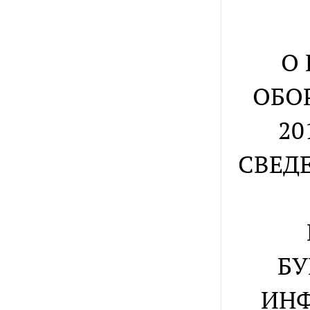
О
ОБО
20
СВЕД
БУ
ИНФ