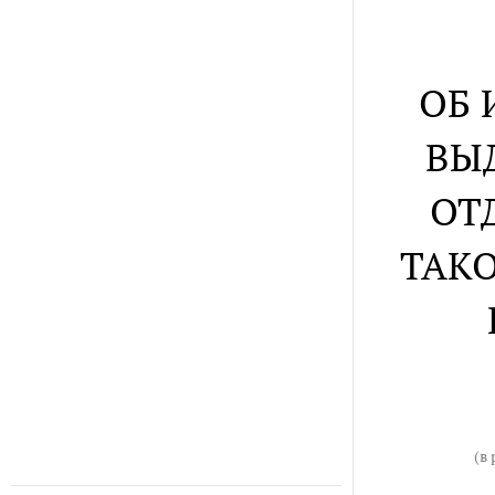
ОБ 
ВЫ
ОТ
ТАК
(в