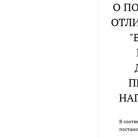
О П
ОТЛИ
"
П
НА
В соотв
постано