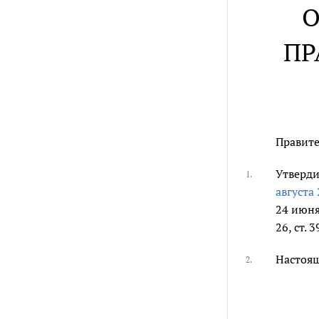
О
ПР
Правите
Утверди
1.
августа 
24 июня
26, ст. 
Настоящ
2.