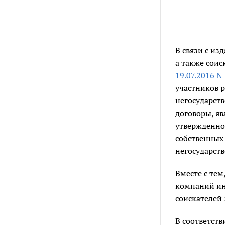
В связи с из
а также сои
19.07.2016 N
участников 
негосударст
договоры, я
утвержденно
собственных
негосударст
Вместе с тем
компаний ин
соискателей
В соответств