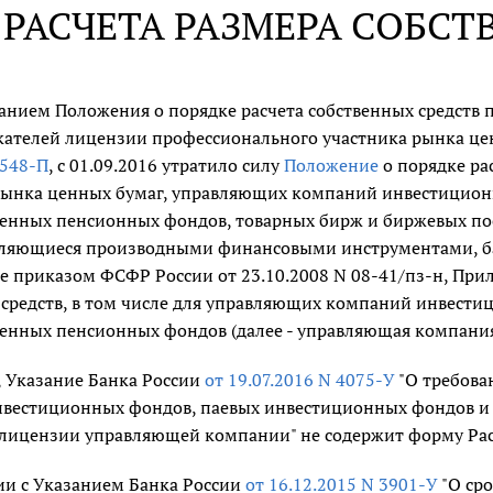
РАСЧЕТА РАЗМЕРА СОБСТ
данием Положения о порядке расчета собственных средств
скателей лицензии профессионального участника рынка це
 548-П
, с 01.09.2016 утратило силу
Положение
о порядке ра
рынка ценных бумаг, управляющих компаний инвестицион
венных пенсионных фондов, товарных бирж и биржевых по
вляющиеся производными финансовыми инструментами, ба
е приказом ФСФР России от 23.10.2008 N 08-41/пз-н, При
 средств, в том числе для управляющих компаний инвест
венных пенсионных фондов (далее - управляющая компания
, Указание Банка России
от 19.07.2016 N 4075-У
"О требова
вестиционных фондов, паевых инвестиционных фондов и 
 лицензии управляющей компании" не содержит форму Рас
ии с Указанием Банка России
от 16.12.2015 N 3901-У
"О сро