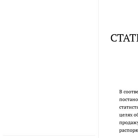
СТАТ
В соотв
постано
статист
целях о
продажу
распоря