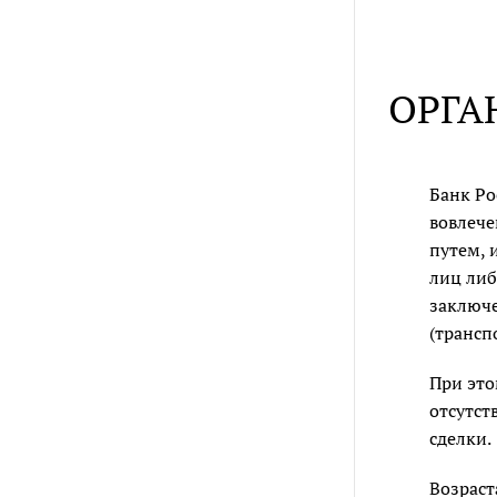
ОРГА
Банк Ро
вовлече
путем, 
лиц либ
заключе
(трансп
При это
отсутст
сделки.
Возрас