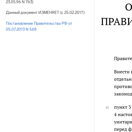
23.05.96 N 763)
О
Данный документ ИЗМЕНЯЕТ (с 25.02.2017)
ПРАВ
Постановление Правительства РФ от
05.07.2013 N 568
Правите
Внести 
отдельн
противо
законод
пункт 3
а)
4 насто
унитарн
перед ф