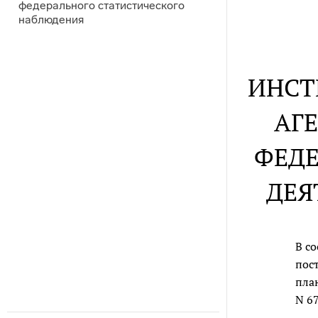
федерального статистического
наблюдения
ИНСТ
АГ
ФЕДЕ
ДЕЯ
В с
пос
пла
N 6