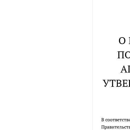
О
ПО
А
УТВЕ
В соответст
Правительств