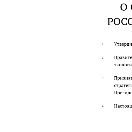
О
РОС
Утверди
1.
Правите
2.
экологи
Признат
3.
стратег
Президе
Настоящ
4.