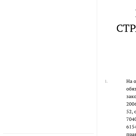
СТ
На 
1.
обя
зако
2006
52, 
7040
6154
пра