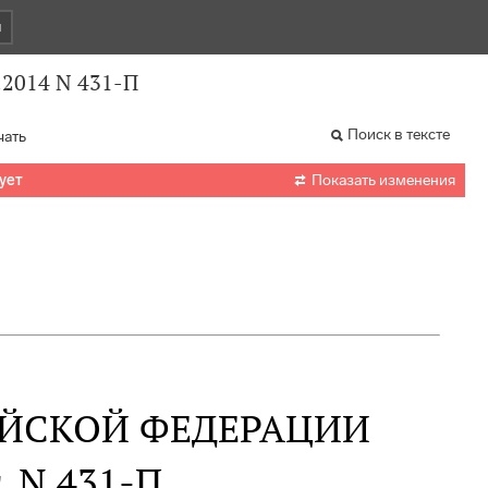
и
.2014 N 431-П
Поиск в тексте
чать

ует
Показать изменения
ИЙСКОЙ ФЕДЕРАЦИИ
. N 431-П