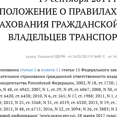
ПОЛОЖЕНИЕ О ПРАВИЛАХ
РАХОВАНИЯ ГРАЖДАНСКО
ВЛАДЕЛЬЦЕВ ТРАНСПО
(в ред. Указаний ЦБ РФ
от 24.05.2015 N 3649-У
,
от 14
основании
статьи 5
и
пункта 11
статьи 15 Федерального зак
зательном страховании гражданской ответственности владе
нодательства Российской Федерации, 2002, N 18, ст. 1720; 2003
, N 48, ст. 4942; 2007, N 1, ст. 29; N 49, ст. 6067; 2008, N 30, с
ст. 6420, ст. 6438; 2010, N 6, ст. 565; N 17, ст. 1988; 2011, N 1, ст
; 2012, N 25, ст. 3268; N 31, ст. 4319, ст. 4320; 2013, N 19, ст. 
; 2015, N 48, ст. 6715; 2016, N 22, ст. 3094; N 26, ст. 3883
вовой информации" (www.pravo.gov.ru), 28 марта 2017 года