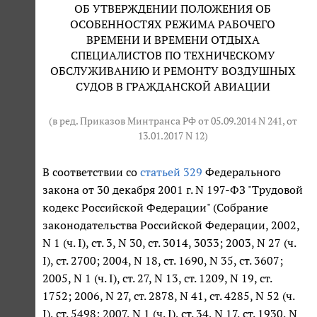
ОБ УТВЕРЖДЕНИИ ПОЛОЖЕНИЯ ОБ
ОСОБЕННОСТЯХ РЕЖИМА РАБОЧЕГО
ВРЕМЕНИ И ВРЕМЕНИ ОТДЫХА
СПЕЦИАЛИСТОВ ПО ТЕХНИЧЕСКОМУ
ОБСЛУЖИВАНИЮ И РЕМОНТУ ВОЗДУШНЫХ
СУДОВ В ГРАЖДАНСКОЙ АВИАЦИИ
(в ред. Приказов Минтранса РФ от 05.09.2014 N 241, от
13.01.2017 N 12)
В соответствии со
статьей 329
Федерального
закона от 30 декабря 2001 г. N 197-ФЗ "Трудовой
кодекс Российской Федерации" (Собрание
законодательства Российской Федерации, 2002,
N 1 (ч. I), ст. 3, N 30, ст. 3014, 3033; 2003, N 27 (ч.
I), ст. 2700; 2004, N 18, ст. 1690, N 35, ст. 3607;
2005, N 1 (ч. I), ст. 27, N 13, ст. 1209, N 19, ст.
1752; 2006, N 27, ст. 2878, N 41, ст. 4285, N 52 (ч.
I), ст. 5498; 2007, N 1 (ч. I), ст. 34, N 17, ст. 1930, N