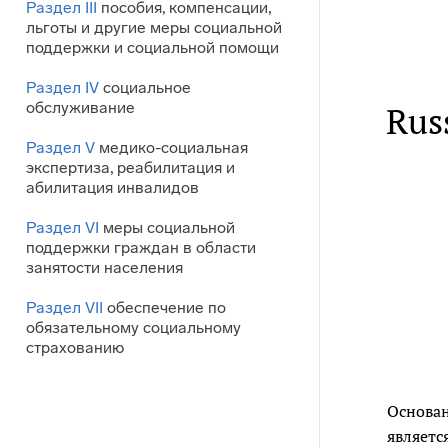
Раздел III
пособия, компенсации,
льготы и другие меры социальной
поддержки и социальной помощи
Раздел IV
социальное
обслуживание
Russ
Раздел V
медико-социальная
экспертиза, реабилитация и
абилитация инвалидов
Раздел VI
меры социальной
поддержки граждан в области
занятости населения
Раздел VII
обеспечение по
обязательному социальному
страхованию
Основан
являетс