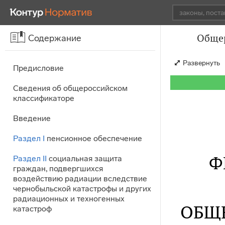
Общер
Содержание
Развернуть
Предисловие
Сведения об общероссийском
классификаторе
Введение
Раздел I
пенсионное обеспечение
Ф
Раздел II
социальная защита
граждан, подвергшихся
воздействию радиации вследствие
чернобыльской катастрофы и других
радиационных и техногенных
ОБЩ
катастроф