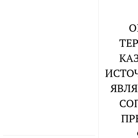
О
ТЕ
КА
ИСТО
ЯВЛЯ
СО
ПР