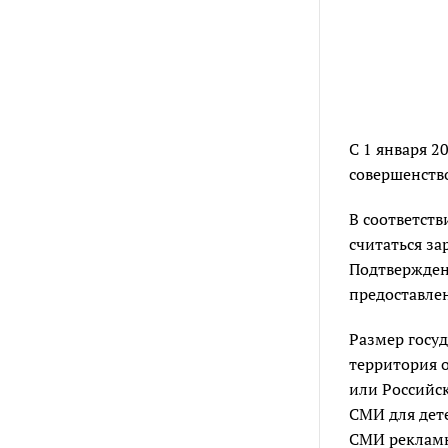
С 1 января 2
совершенств
В соответст
считаться з
Подтверждени
предоставлен
Размер госу
территория о
или Российс
СМИ для дете
СМИ рекламн