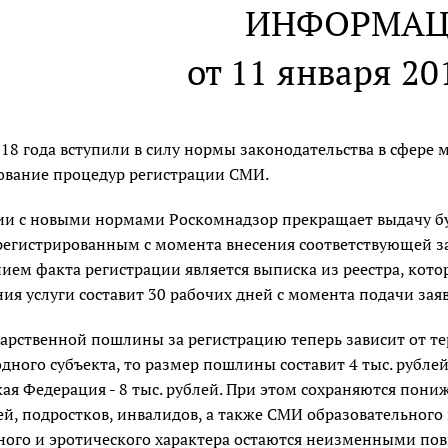
ИНФОРМАЦ
от 11 января 20
018 года вступили в силу нормы законодательства в сфер
ование процедур регистрации СМИ.
вии с новыми нормами Роскомнадзор прекращает выдачу бу
арегистрированным с момента внесения соответствующей за
ем факта регистрации является выписка из реестра, кото
ия услуги составит 30 рабочих дней с момента подачи зая
дарственной пошлины за регистрацию теперь зависит от т
дного субъекта, то размер пошлины составит 4 тыс. рублей
кая Федерация - 8 тыс. рублей. При этом сохраняются п
й, подростков, инвалидов, а также СМИ образовательного
ого и эротического характера остаются неизменными п