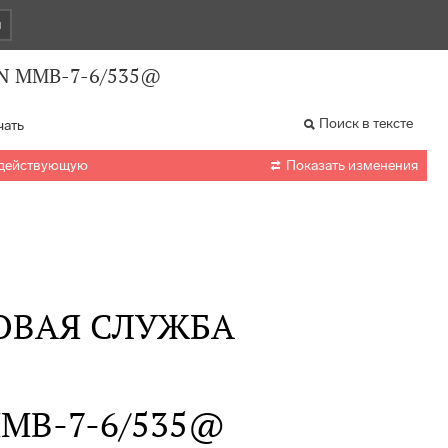
и
0 N ММВ-7-6/535@
Поиск в тексте
чать

 действующую
Показать изменения
ОВАЯ СЛУЖБА
 ММВ-7-6/535@