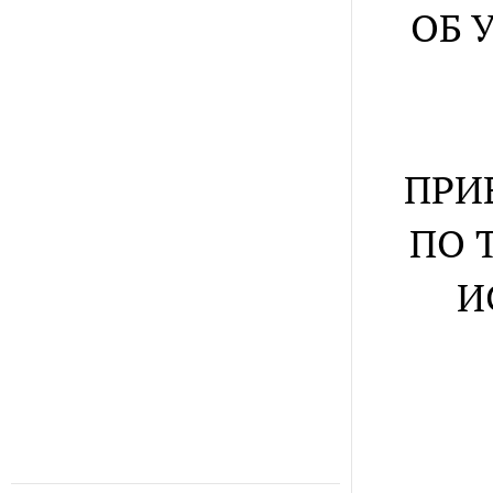
ОБ 
ПРИ
ПО 
И