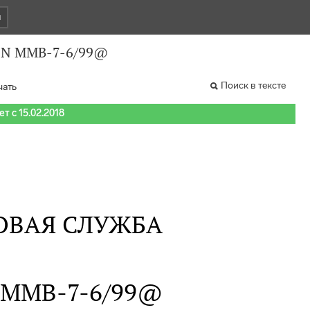
и
8 N ММВ-7-6/99@
Поиск в тексте
чать
т с 15.02.2018
ОВАЯ СЛУЖБА
 N ММВ-7-6/99@