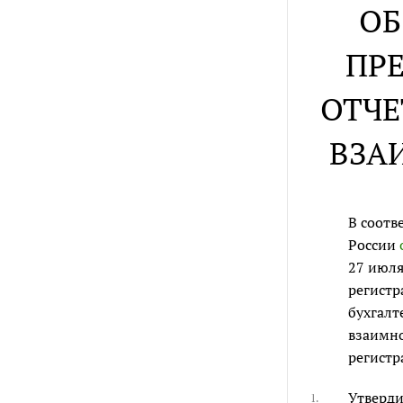
ОБ
ПР
ОТЧЕ
ВЗА
В соотв
России
27 июля
регистр
бухгалт
взаимно
регистр
Утверди
1.