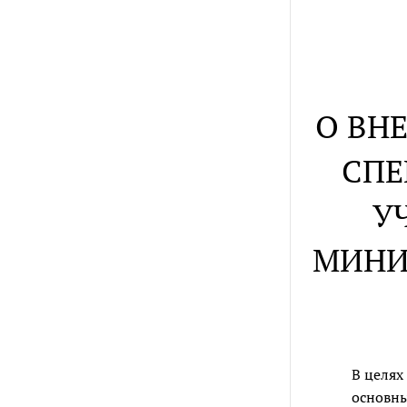
О ВН
СПЕ
У
МИНИ
В целях
основны