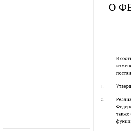
О Ф
В соот
измене
постан
Утверд
1.
Реализ
2.
Федера
также 
функц