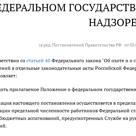
ЕДЕРАЛЬНОМ ГОСУДАРСТ
НАДЗОР
(в ред. Постановлений Правительства РФ
от 03.
ветствии со
статьей 40
Федерального закона "Об охоте и о 
ний в отдельные законодательные акты Российской Феде
овляет:
ить прилагаемое Положение о федеральном государствен
ация настоящего постановления осуществляется в предел
ции предельной численности работников Федеральной слу
бюджетных ассигнований, предусмотренных Службе на рук
ий.