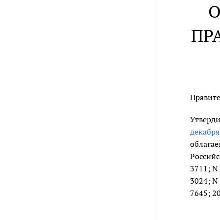
О
ПР
Правите
Утверди
декабря
облагае
Российск
3711; N 
3024; N 
7645; 20