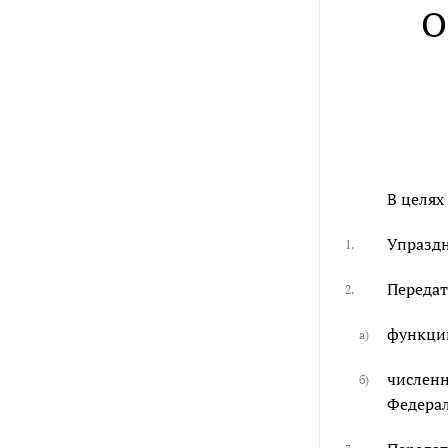
О
В целях
Упраздн
1.
Передат
2.
функции
а)
численн
б)
Федерал