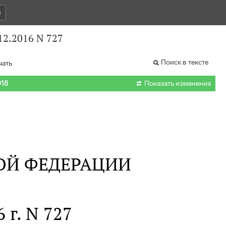
и
12.2016 N 727
Поиск в тексте
чать

018
Показать изменения
ОЙ ФЕДЕРАЦИИ
 г. N 727