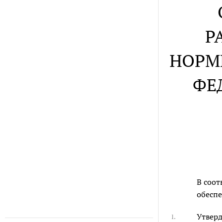
Р
НОРМ
ФЕ
В соот
обеспе
Утверд
1.