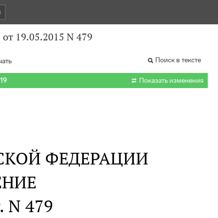
и
от 19.05.2015 N 479
Поиск в тексте
чать

019
Показать изменения
СКОЙ ФЕДЕРАЦИИ
ЕНИЕ
. N 479