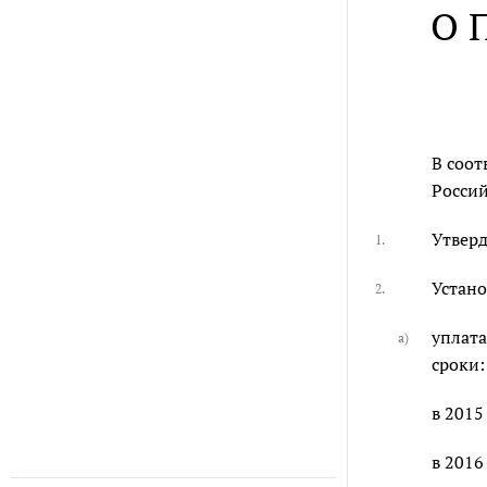
О 
В соот
Россий
Утверд
1.
Устано
2.
уплата
а)
сроки:
в 2015 
в 2016 