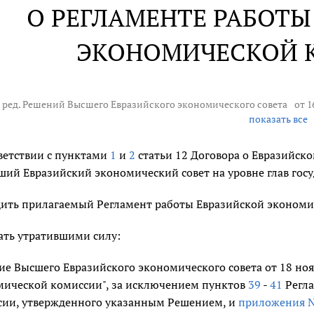
О РЕГЛАМЕНТЕ РАБОТЫ
ЭКОНОМИЧЕСКОЙ 
в ред. Решений Высшего Евразийского экономического совета
от 1
показать все
ветствии с пунктами
1
и
2
статьи 12 Договора о Евразийск
сший Евразийский экономический совет на уровне глав гос
ить прилагаемый Регламент работы Евразийской экономиче
ать утратившими силу:
е Высшего Евразийского экономического совета от 18 нояб
мической комиссии", за исключением пунктов
39
-
41
Регла
сии, утвержденного указанным Решением, и
приложения N