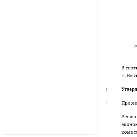
(
В соот
г., Вы
Утверд
1.
Призн
2.
Решени
эконо
комис