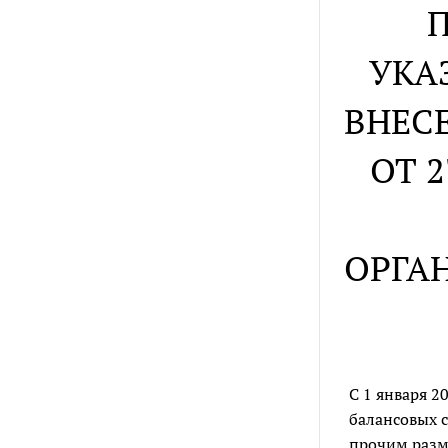
УКАЗ
ВНЕС
ОТ 2
ОРГАН
С 1 января 2
балансовых 
прочим разм