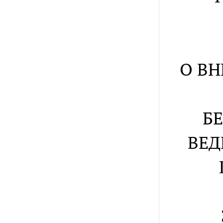
О В
Б
ВЕД