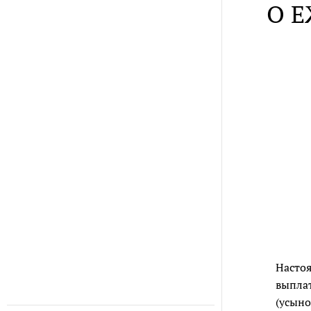
О 
Настоя
выплат
(усыно