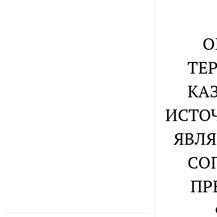
О
ТЕ
КА
ИСТО
ЯВЛЯ
СО
ПР