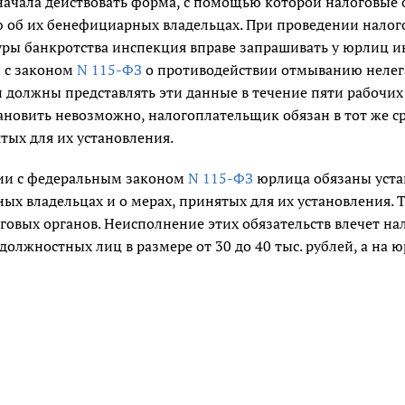
 начала действовать форма, с помощью которой налоговые
об их бенефициарных владельцах. При проведении налогов
уры банкротства инспекция вправе запрашивать у юрлиц 
и с законом
N 115-ФЗ
о противодействии отмыванию нелег
должны представлять эти данные в течение пяти рабочих д
тановить невозможно, налогоплательщик обязан в тот же 
тых для их установления.
вии с федеральным законом
N 115-ФЗ
юрлица обязаны уста
х владельцах и о мерах, принятых для их установления. 
говых органов. Неисполнение этих обязательств влечет н
должностных лиц в размере от 30 до 40 тыс. рублей, а на ю