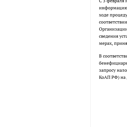
С 3 февраля
информацию 
ходе процед
соответстви
Организации 
сведения ус
мерах, приня
В соответст
бенефициарны
запросу нало
КоАП РФ) на 