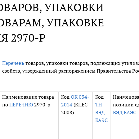
ОВАРОВ, УПАКОВКИ
ТОВАРАМ, УПАКОВКЕ
Я 2970-Р
Перечень
товаров, упаковки товаров, подлежащих утилиз
свойств, утвержденный распоряжением Правительства Рос
Наименование товара
Код
ОК 034-
Код
Наименов
по
ПЕРЕЧНЮ
2970-р
2014
(КПЕС
ТН
позиции е
2008)
ВЭД
ВЭД ЕАЭС
ЕАЭС