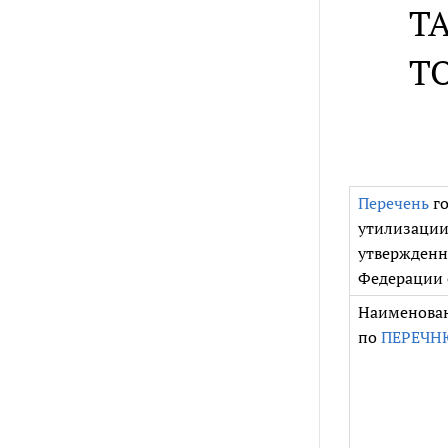
Т
Т
Перечень
го
утилизации
утвержденн
Федерации о
Наименован
по
ПЕРЕЧН