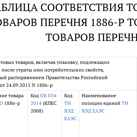
АБЛИЦА СООТВЕТСТВИЯ Т
ОВАРОВ ПЕРЕЧНЯ 1886-Р 
ТОВАРОВ ПЕРЕЧН
товых товаров, включая упаковку, подлежащих
 после утраты ими потребительских свойств,
ый распоряжением Правительства Российской
т 24.09.2015 N 1886-р
ие товара
Код
ОК 034-
Код
Наименование
Ю
1886-р
2014
(КПЕС
ТН
позиции единой
ТН
2008)
ВЭД
ВЭД ЕАЭС
ЕАЭС