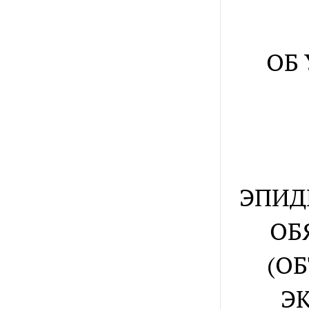
ОБ
ЭПИД
ОБ
(О
Э