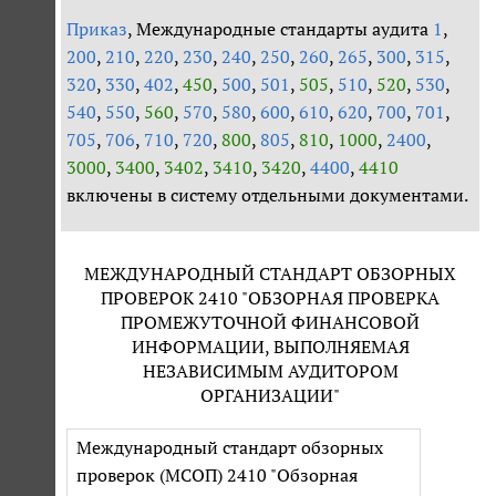
Приказ
, Международные стандарты аудита
1
,
200
,
210
,
220
,
230
,
240
,
250
,
260
,
265
,
300
,
315
,
320
,
330
,
402
,
450
,
500
,
501
,
505
,
510
,
520
,
530
,
540
,
550
,
560
,
570
,
580
,
600
,
610
,
620
,
700
,
701
,
705
,
706
,
710
,
720
,
800
,
805
,
810
,
1000
,
2400
,
3000
,
3400
,
3402
,
3410
,
3420
,
4400
,
4410
включены в систему отдельными документами.
МЕЖДУНАРОДНЫЙ СТАНДАРТ ОБЗОРНЫХ
ПРОВЕРОК 2410 "ОБЗОРНАЯ ПРОВЕРКА
ПРОМЕЖУТОЧНОЙ ФИНАНСОВОЙ
ИНФОРМАЦИИ, ВЫПОЛНЯЕМАЯ
НЕЗАВИСИМЫМ АУДИТОРОМ
ОРГАНИЗАЦИИ"
Международный стандарт обзорных
проверок (МСОП) 2410 "Обзорная