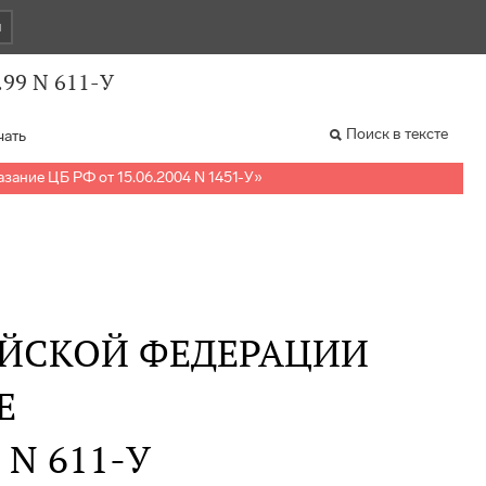
и
.99 N 611-У
Поиск в тексте
чать
азание ЦБ РФ от 15.06.2004 N 1451-У
»
ИЙСКОЙ ФЕДЕРАЦИИ
Е
. N 611-У