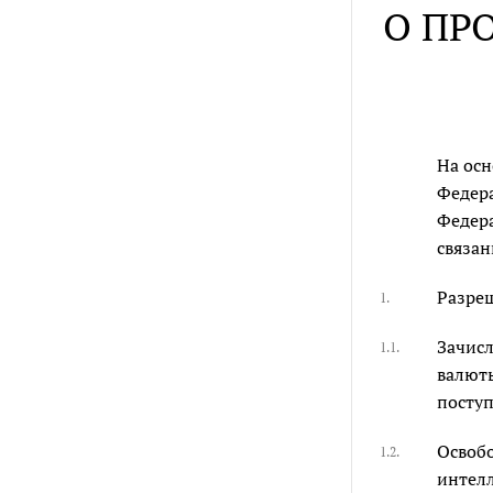
О ПР
На ос
Федера
Федер
связан
Разреш
1.
Зачисл
1.1.
валюты
посту
Освобо
1.2.
интелл