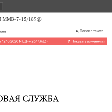
и
 N ММВ-7-15/189@
Поиск в тексте
чать

 12.10.2020 N ЕД-7-26/736@
»
Показать изменения
ОВАЯ СЛУЖБА