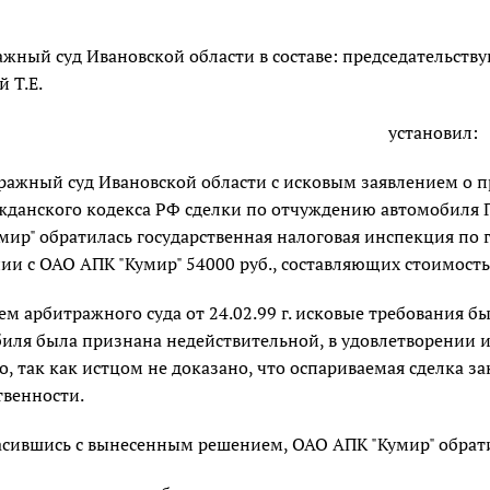
жный суд Ивановской области в составе: председательствую
й Т.Е.
установил:
ражный суд Ивановской области с исковым заявлением о п
жданского кодекса РФ сделки по отчуждению автомобиля 
мир" обратилась государственная налоговая инспекция по 
ии с ОАО АПК "Кумир" 54000 руб., составляющих стоимость
м арбитражного суда от 24.02.99 г. исковые требования 
иля была признана недействительной, в удовлетворении ис
о, так как истцом не доказано, что оспариваемая сделка 
твенности.
асившись с вынесенным решением, ОАО АПК "Кумир" обрат