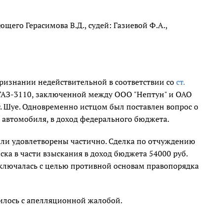
щего Герасимова В.Д., судей: Газиевой Ф.А.,
ризнании недействительной в соответствии со
ст.
ГАЗ-3110, заключенной между ООО "Нептун" и ОАО
г. Шуе. Одновременно истцом был поставлен вопрос о
 автомобиля, в доход федерального бюджета.
были удовлетворены частично. Сделка по отчуждению
ка в части взыскания в доход бюджета 54000 руб.
заключалась с целью противной основам правопорядка
илось с апелляционной жалобой.