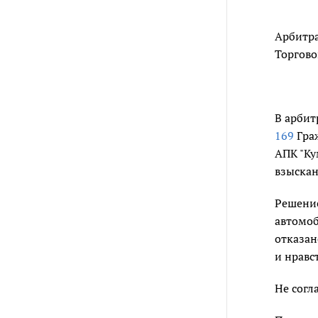
Арбитра
Торгово
В арбит
169
Гра
АПК "Ку
взыскан
Решение
автомоб
отказан
и нравс
Не согл