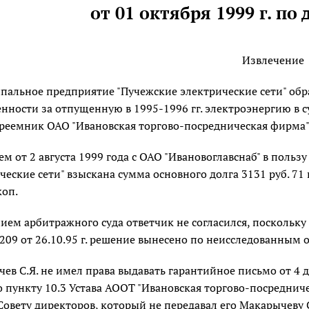
от 01 октября 1999 г. по 
Извлечение
альное предприятие "Пучежские электрические сети" обр
нности за отпущенную в 1995-1996 гг. электроэнергию в су
реемник ОАО "Ивановская торгово-посредническая фирма"
м от 2 августа 1999 года с ОАО "Ивановоглавснаб" в поль
ческие сети" взыскана сумма основного долга 3131 руб. 71
коп.
ием арбитражного суда ответчик не согласился, поскольку в
 209 от 26.10.95 г. решение вынесено по неисследованным 
ев С.Я. не имел права выдавать гарантийное письмо от 4 
о пункту 10.3 Устава АООТ "Ивановская торгово-посредни
Совету директоров, который не передавал его Макарычеву С