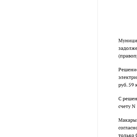
Муницип
задолже
(правоп
Решение
электри
руб. 59 
С решен
счету N
Макарыч
согласн
только 