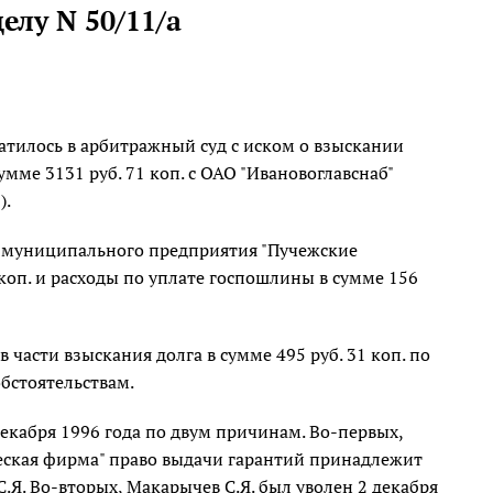
делу N 50/11/а
атилось в арбитражный суд с иском о взыскании
мме 3131 руб. 71 коп. с ОАО "Ивановоглавснаб"
).
зу муниципального предприятия "Пучежские
 коп. и расходы по уплате госпошлины в сумме 156
 части взыскания долга в сумме 495 руб. 31 коп. по
обстоятельствам.
декабря 1996 года по двум причинам. Во-первых,
ческая фирма" право выдачи гарантий принадлежит
.Я. Во-вторых, Макарычев С.Я. был уволен 2 декабря