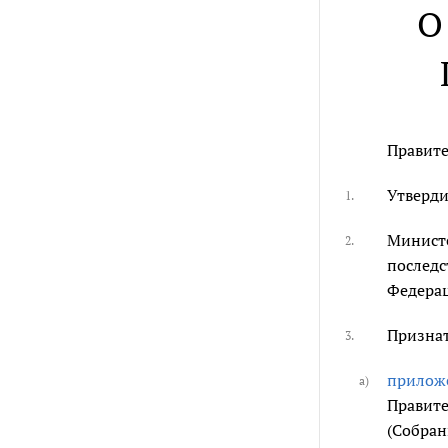
О
Правите
Утверди
1.
Министе
2.
последс
Федерац
Признат
3.
прилож
а)
Правите
(Собран