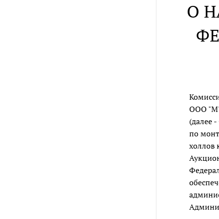
О 
ФЕ
Комисси
ООО "М"
(далее 
по монт
холлов 
Аукцион
Федерал
обеспеч
админис
Админи