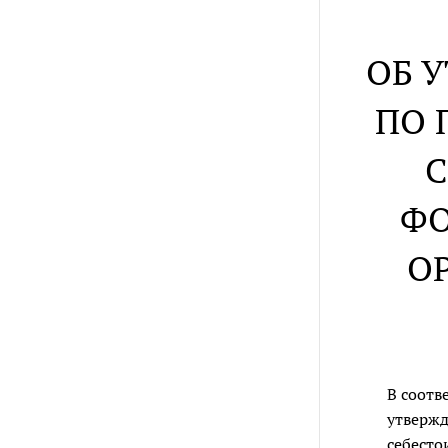
ОБ 
ПО 
С
ФО
О
В соотв
утвержд
себесто