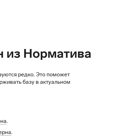
н из Норматива
зуются редко. Это поможет
рживать базу в актуальном
рна
.
ерна
.