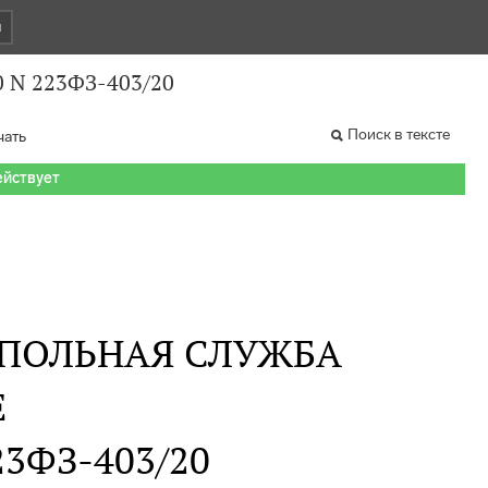
и
0 N 223ФЗ-403/20
Поиск в тексте
чать
ействует
ПОЛЬНАЯ СЛУЖБА
Е
223ФЗ-403/20