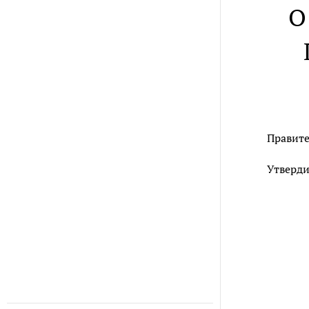
О
Правите
Утверди