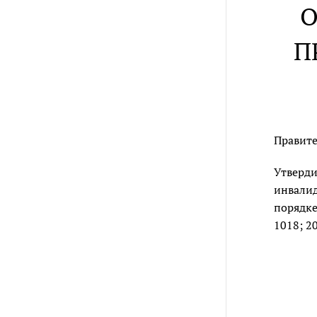
О
П
Правите
Утверди
инвалид
порядке
1018; 20