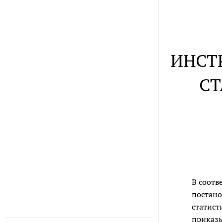
ИНСТ
СТ
В соотв
постано
статист
приказ