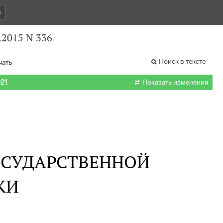
и
.2015 N 336
Поиск в тексте
чать

021
Показать изменения
ОСУДАРСТВЕННОЙ
КИ