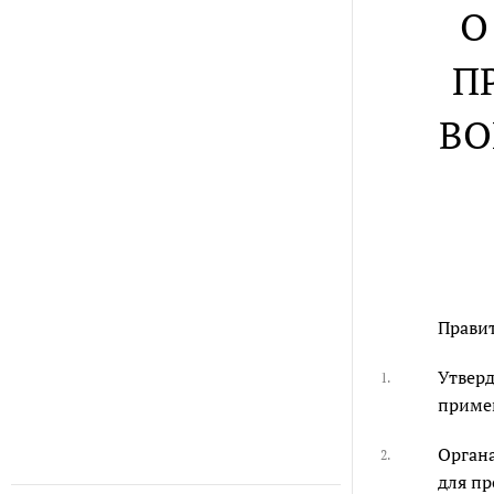
О
П
ВО
Правит
Утверд
1.
приме
Органа
2.
для пр